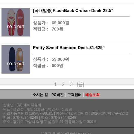
[국내발송]FlashBack Cruiser Deck-28.5"
상품가 :
69,000원
적립금 :
700원
Pretty Sweet Bamboo Deck-31.625"
상품가 :
59,000원
적립금 :
600원
1
2
3
[끝]
오시는 길
PC버젼
고객센터
배송조회
상호명 : (주) 에이치유비
대표 : 정인성 | 개인정보관리책임자 : 정승원
사업자등록번호 :105-87-90185 | 통신판매업신고번호 : 2020-고양덕양구-2242
전화 : 070-7524-8249 | 팩스 : 070-8844-8249
주소 : 경기도 고양시 덕양구 삼원로 51 원흥하이필드 309호
ⓒ헬프 유 바이 All right reserved.