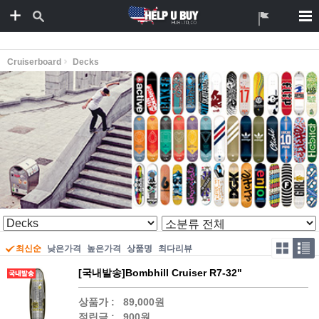
Cruiserboard
Decks
최신순
낮은가격
높은가격
상품명
최다리뷰
[국내발송]Bombhill Cruiser R7-32"
상품가 :
89,000원
적립금 :
900원