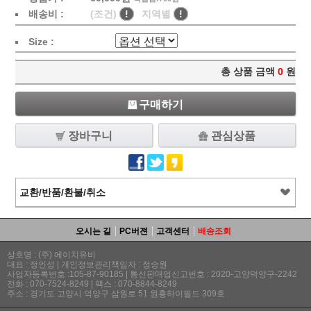
배송비 :
(조건)
!
지역별
!
Size :
총 상품 금액
0
원
구매하기
장바구니
관심상품
교환/반품/환불/취소
오시는 길
PC버젼
고객센터
배송조회
상호명 : (주) 에이치유비
대표 : 정인성 | 개인정보관리책임자 : 정승원
사업자등록번호 :105-87-90185 | 통신판매업신고번호 : 2020-고양덕양구-2242
전화 : 070-7524-8249 | 팩스 : 070-8844-8249
주소 : 경기도 고양시 덕양구 삼원로 51 원흥하이필드 309호