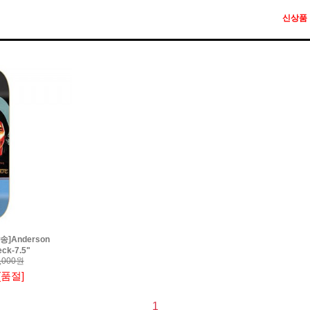
신상품
]Anderson
ck-7.5"
,000원
[품절]
1